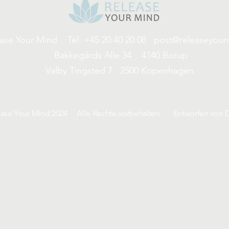
ease Your Mind
Tel. +45 20 40 20 08
post@releaseyour
Bakkegårds Alle 34 4140 Borup
Valby Tingsted 7 2500 Kopenhagen
ease Your Mind 2024 Alle Rechte vorbehalten
Entworfen von D