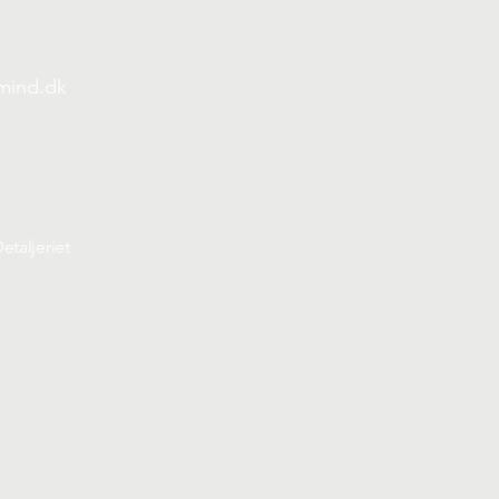
mind.dk
etaljeriet