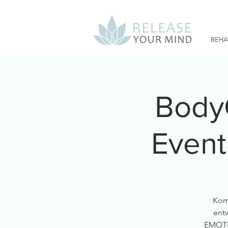
BEH
Body
Event
Komm
ent
EMOTI