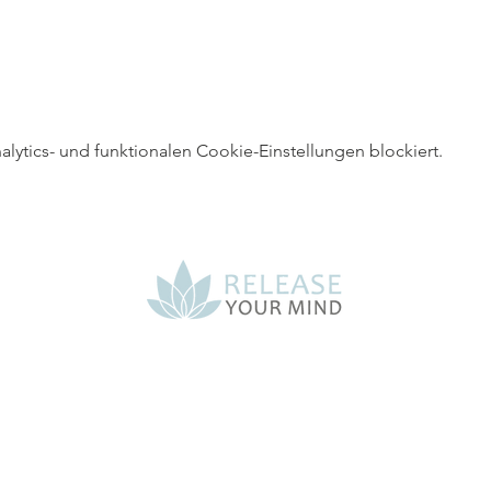
ytics- und funktionalen Cookie-Einstellungen blockiert.
ease Your Mind
Tel. +45 20 40 20 08
post@releaseyour
Bakkegårds Alle 34 4140 Borup
Valby Tingsted 7 2500 Kopenhagen