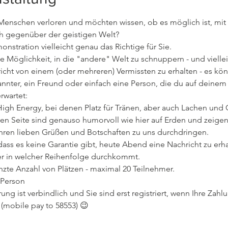
enschen verloren und möchten wissen, ob es möglich ist, mit i
ch gegenüber der geistigen Welt?
nstration vielleicht genau das Richtige für Sie. 
 Möglichkeit, in die "andere" Welt zu schnuppern - und viellei
cht von einem (oder mehreren) Vermissten zu erhalten - es kön
kannter, ein Freund oder einfach eine Person, die du auf deine
rwartet:
igh Energy, bei denen Platz für Tränen, aber auch Lachen und G
en Seite sind genauso humorvoll wie hier auf Erden und zeigen 
ihren lieben Grüßen und Botschaften zu uns durchdringen.
dass es keine Garantie gibt, heute Abend eine Nachricht zu erha
er in welcher Reihenfolge durchkommt. 
nzte Anzahl von Plätzen - maximal 20 Teilnehmer.
 Person
rung ist verbindlich und Sie sind erst registriert, wenn Ihre Zah
(mobile pay to 58553) 😉