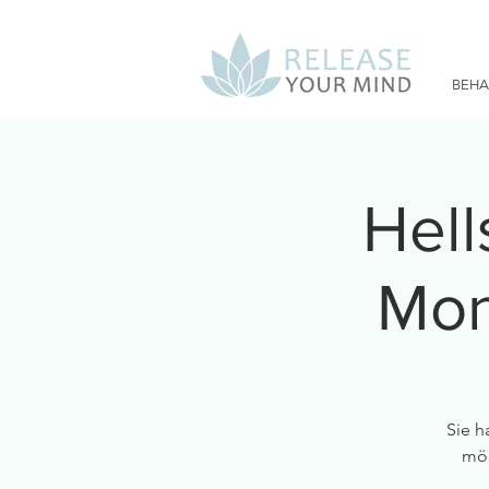
BEH
Hell
Mon
Sie h
mög