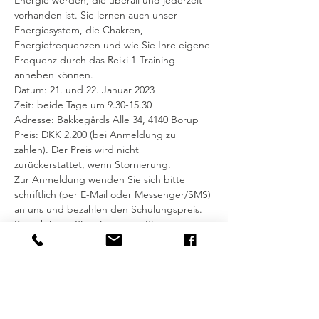
Energie werden, die überall und jederzeit 
vorhanden ist. Sie lernen auch unser 
Energiesystem, die Chakren, 
Energiefrequenzen und wie Sie Ihre eigene 
Frequenz durch das Reiki 1-Training 
anheben können.
Datum: 21. und 22. Januar 2023
Zeit: beide Tage um 9.30-15.30
Adresse: Bakkegårds Alle 34, 4140 Borup
Preis: DKK 2.200 (bei Anmeldung zu 
zahlen). Der Preis wird nicht 
zurückerstattet, wenn Stornierung.
Zur Anmeldung wenden Sie sich bitte 
schriftlich (per E-Mail oder Messenger/SMS) 
an uns und bezahlen den Schulungspreis. 
Kontaktieren Sie mich, wenn Sie per 
Mobilepay überweisen oder per bezahlen 
möchten
Überweisung auf das Konto 5372-
0000241592.
Für weitere Informationen können Sie 
Lesen Sie mehr über Reiki-Heilung auf der 