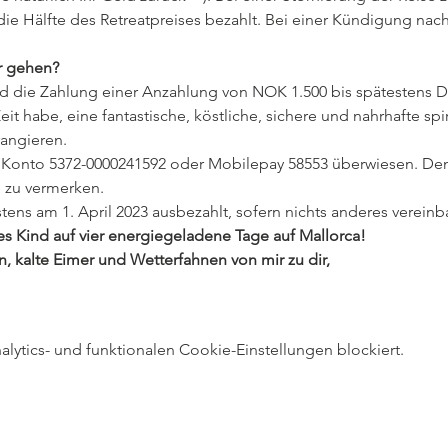
ie Hälfte des Retreatpreises bezahlt. Bei einer Kündigung nach
r gehen?
nd die Zahlung einer Anzahlung von NOK 1.500 bis spätestens Di
t habe, eine fantastische, köstliche, sichere und nahrhafte spir
rangieren.
 Konto 5372-0000241592 oder Mobilepay 58553 überwiesen. Den
 zu vermerken.
tens am 1. April 2023 ausbezahlt, sofern nichts anderes vereinbar
nes Kind auf vier energiegeladene Tage auf Mallorca!
alte Eimer und Wetterfahnen von mir zu dir,
ytics- und funktionalen Cookie-Einstellungen blockiert.