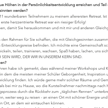
eue Höhen in der Persönlichkeitsentwicklung erreichen und Teil 
sinnten werden?
1 wunderbaren Teilnehmern zu meinem allerersten Retreat. Ist 
rste herzzentrierte Retreat war ein riesiger Erfolg!
ffnen, damit Sie herauskommen und mit mir und anderen Gleichg
h den Rahmen für Sie schaffen, die mit Gleichgesinnten zusamm
en Entwicklungsreise befinden. Ich möchte eine Gemeinschaft sch
ckeln, teilen, trainieren, wachsen, Spaß haben, lachen, uns sic
SEIN WIRD, DER WIR IN UNSEREM KERN SIND.
men?
hren habe ich gemerkt, dass während meiner Workshops und Kur
in dem die meisten meiner Schüler Geborgenheit, Inspiration 
wicklung finden. Ich würde gerne mehr solcher Räume und Gem
als bei mir zu Hause, wo die Kursteilnehmer nachmittags nach
sprozess durch die Rückkehr zum „täglichen Rennen“ unterbre
nn, weiter weg zu reisen - an einen Ort mit schöner Energie un
Ein Ort, an dem wir eintauchen können.