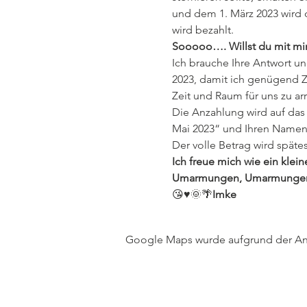
und dem 1. März 2023 wird d
wird bezahlt.
Sooooo…. Willst du mit mi
Ich brauche Ihre Antwort u
2023, damit ich genügend Zei
Zeit und Raum für uns zu ar
Die Anzahlung wird auf das
Mai 2023“ und Ihren Namen
Der volle Betrag wird spätes
Ich freue mich wie ein klei
Umarmungen, Umarmungen, k
😘♥️🌞🌴
Imke
Google Maps wurde aufgrund der Anal