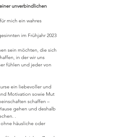
einer unverbindlichen 
für mich ein wahres 
esinnten im Frühjahr 2023 
en sein möchten, die sich 
affen, in der wir uns 
her fühlen und jeder von 
se ein liebevoller und 
und Motivation sowie Mut 
einschaften schaffen – 
 Hause gehen und deshalb 
chen. .
d ohne häusliche oder 