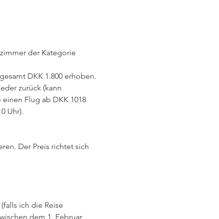
lzimmer der Kategorie 
nsgesamt DKK 1.800 erhoben.
eder zurück (kann 
 einen Flug ab DKK 1018 
0 Uhr).
n. Der Preis richtet sich 
falls ich die Reise 
 zwischen dem 1. Februar 