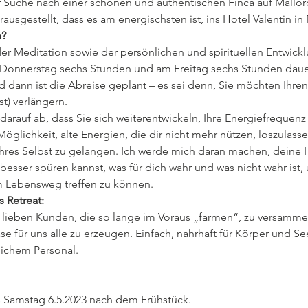
r Suche nach einer schönen und authentischen Finca auf Mallor
rausgestellt, dass es am energischsten ist, ins Hotel Valentin i
n?
r Meditation sowie der persönlichen und spirituellen Entwicklu
Donnerstag sechs Stunden und am Freitag sechs Stunden dauer
dann ist die Abreise geplant – es sei denn, Sie möchten Ihren
) verlängern.
t darauf ab, dass Sie sich weiterentwickeln, Ihre Energiefrequenz
glichkeit, alte Energien, die dir nicht mehr nützen, loszulass
hres Selbst zu gelangen. Ich werde mich daran machen, deine H
esser spüren kannst, was für dich wahr und was nicht wahr ist,
 Lebensweg treffen zu können.
 Retreat:
e lieben Kunden, die so lange im Voraus „farmen“, zu versamme
für uns alle zu erzeugen. Einfach, nahrhaft für Körper und Se
ichem Personal.
s Samstag 6.5.2023 nach dem Frühstück.