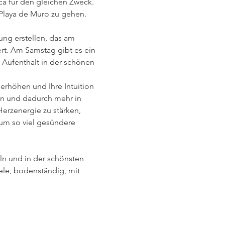
ca für den gleichen Zweck. 
n Playa de Muro zu gehen.
ng erstellen, das am 
t. Am Samstag gibt es ein 
 Aufenthalt in der schönen 
 erhöhen und Ihre Intuition 
en und dadurch mehr in 
erzenergie zu stärken, 
 um so viel gesündere 
ln und in der schönsten 
ele, bodenständig, mit 