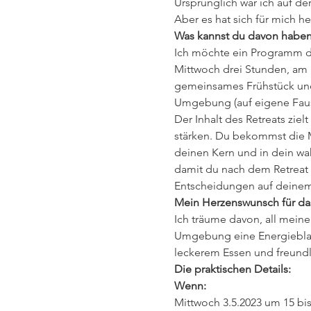
Ursprünglich war ich auf de
Aber es hat sich für mich he
Was kannst du davon habe
Ich möchte ein Programm de
Mittwoch drei Stunden, am 
gemeinsames Frühstück und 
Umgebung (auf eigene Faust
Der Inhalt des Retreats ziel
stärken. Du bekommst die Mö
deinen Kern und in dein wa
damit du nach dem Retreat b
Entscheidungen auf deinem
Mein Herzenswunsch für das
Ich träume davon, all mein
Umgebung eine Energieblase 
leckerem Essen und freundl
Die praktischen Details:
Wenn:
Mittwoch 3.5.2023 um 15 bi