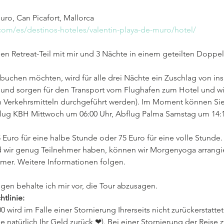
uro, Can Picafort, Mallorca
.com/es/destinos-hoteles/valentin-playa-de-muro/hotel/
en Retreat-Teil mit mir und 3 Nächte in einem geteilten Doppe
buchen möchten, wird für alle drei Nächte ein Zuschlag von i
 und sorgen für den Transport vom Flughafen zum Hotel und wi
n Verkehrsmitteln durchgeführt werden). Im Moment können Sie
lug KBH Mittwoch um 06:00 Uhr, Abflug Palma Samstag um 14:1
 Euro für eine halbe Stunde oder 75 Euro für eine volle Stunde.
 wir genug Teilnehmer haben, können wir Morgenyoga arrangiere
hmer. Weitere Informationen folgen.
en behalte ich mir vor, die Tour abzusagen.
htlinie:
ird im Falle einer Stornierung Ihrerseits nicht zurückerstattet (
Sie natürlich Ihr Geld zurück ❤). Bei einer Stornierung der Reise