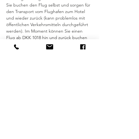
Sie buchen den Flug selbst und sorgen für 
den Transport vom Flughafen zum Hotel 
und wieder zurück (kann problemlos mit 
öffentlichen Verkehrsmitteln durchgeführt 
werden). Im Moment können Sie einen 
Flug ab DKK 1018 hin und zurück buchen 
(Abflug KBH Mittwoch um 06:00 Uhr, 
Abflug Palma Samstag um 14:10 Uhr).
Optionen:
Luxusmassage im Ivo, für 45 Euro für eine 
halbe Stunde oder 75 Euro für eine volle 
Stunde.
Wenn Interesse besteht und wir genug 
Teilnehmer haben, können wir Morgenyoga 
arrangieren. Der Preis richtet sich nach der 
Anzahl der Teilnehmer. Weitere 
Informationen folgen.
WICHTIG:
Bei weniger als 5 Anmeldungen behalte ich 
mir vor, die Tour abzusagen.
Stornierungs-/Erstattungsrichtlinie: