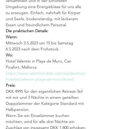
versammeln und in der schönsten 
Umgebung eine Energieblase für uns alle 
zu erzeugen. Einfach, nahrhaft für Körper 
und Seele, bodenständig, mit leckerem 
Essen und freundlichem Personal.
Die praktischen Details:
Wenn:
Mittwoch 3.5.2023 um 15 bis Samstag 
6.5.2023 nach dem Frühstück.
Wo:
Hotel Valentin in Playa de Muro, Can 
Picafort, Mallorca
https://www.valentinhotels.com/es/destinos-
hoteles/valentin-playa-de-muro/hotel/
Preis:
DKK 4995 für den eigentlichen Retreat-Teil 
mit mir und 3 Nächte in einem geteilten 
Doppelzimmer der Kategorie Standard mit 
Halbpension.
Wenn Sie ein Einzelzimmer buchen 
möchten, wird für alle drei Nächte ein 
Zuschlag von insgesamt DKK 1.800 erhoben.