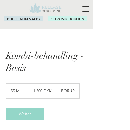
BUCHEN IN VALBY
SITZUNG BUCHEN
Kombi-behandling -
Basis
1.300
Dänische
55 Min.
5
1.300 DKK
BORUP
Kronen
5
M
i
n
Weiter
.