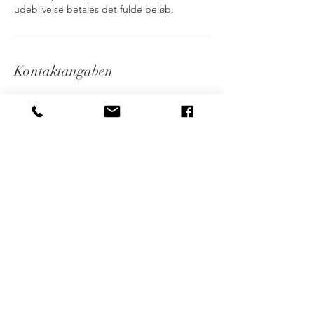
udeblivelse betales det fulde beløb.
Kontaktangaben
Bakkegårds Alle 34, Borup, Danmark
+45 20 40 20 08
post@releaseyourmind.dk
Release Your Mind
Tel.
+45 20 40 20 08
post@releaseyourmind.dk
Bakkegårds Alle 34 4140 Borup