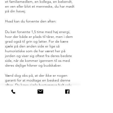
et familiemedlem, en kollega, en bekendt,
en ven eller blot et menneske, du har mødt
på din livsvej.
Hvad kan du forvente den aften:
Du kan forvente 1,5 time med høj energi,
hvor der både er plads til tårer, men i dem
grad også til grin og latter. For de kære
sjæle på den anden side er lige så
humoristiske som de har været her på
jorden og viser sig oftest fra deres bedste
side, når de kommer igennem til os med
deres dejlige hilsner og budskaber.
Værd dog obs på, at der ikke er nogen
garanti for at modtage en besked denne
aften. De kære sjæle bestemmer helt selv,
hvem der kommer igennem og i hvilken
rækkefølge.
Vigtigt: der er et begrænset antal pladser -
maks 25 deltagere.