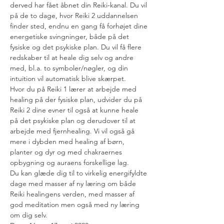
derved har fået åbnet din Reiki-kanal. Du vil 
på de to dage, hvor Reiki 2 uddannelsen 
finder sted, endnu en gang få forhøjet dine 
energetiske svingninger, både på det 
fysiske og det psykiske plan. Du vil få flere 
redskaber til at heale dig selv og andre 
med, bl.a. to symboler/nøgler, og din 
intuition vil automatisk blive skærpet.
Hvor du på Reiki 1 lærer at arbejde med 
healing på der fysiske plan, udvider du på 
Reiki 2 dine evner til også at kunne heale 
på det psykiske plan og derudover til at 
arbejde med fjernhealing. Vi vil også gå 
mere i dybden med healing af børn, 
planter og dyr og med chakraernes 
opbygning og auraens forskellige lag. 
Du kan glæde dig til to virkelig energifyldte 
dage med masser af ny læring om både 
Reiki healingens verden, med masser af 
god meditation men også med ny læring 
om dig selv. 