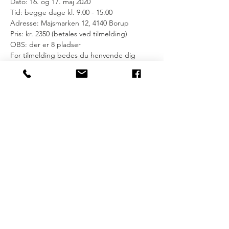
Dato: 16. og 17. maj 2020 
Tid: begge dage kl. 9.00 - 15.00
Adresse: Majsmarken 12, 4140 Borup
Pris: kr. 2350 (betales ved tilmelding)
OBS: der er 8 pladser
For tilmelding bedes du henvende dig 
skriftligt samt indbetale prisen for 
uddannelsen.
Mobilepay nr. 58553
Bankoverførsel til konto 5372-0000241592
For mere info kan du evt. læse omkring 
Reiki healing på Release Your Minds 
hjemmeside: 
https://www.releaseyourmind.dk/services.
Ses vi? 
Det håber jeg.
Kærlig hilsen Imke