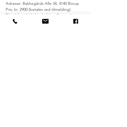
Adresse: Bakkegårds Alle 34, 4140 Borup
Pris: kr. 2900 (betales ved tilmelding)
Tilmelding skal ske skriftligt. Først når 
beløbet er indbetalt, er du endelig 
tilmeldt. Betling skal ske via bankoverførsel 
til konto 5372-0000241592.
OBS: Ved evt. afbud fra din side 
tilbagebetales pengene ikke.
For mere info kan du evt. læse omkring 
Reiki healing på Release Your Minds 
hjemmeside: 
https://www.releaseyourmind.dk/services.
Release Your Mind
Tlf.
+45 20 40 20 08